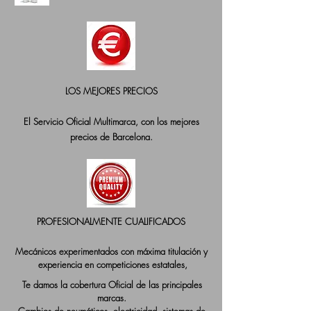
LOS MEJORES PRECIOS
El Servicio Oficial Multimarca, con los mejores
precios de Barcelona.
PROFESIONALMENTE CUALIFICADOS
Mecánicos experimentados con máxima titulación y
experiencia en competiciones estatales,
Te damos la cobertura Oficial de las principales
marcas.