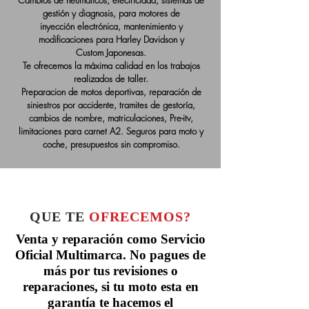
Cambios de neumáticos, electricidad, sistemas de
gestión y diagnosis, para motores de
inyección electrónica, mantenimiento y
modificaciones para Harley Davidson y
Custom Japonesas.
Te ofrecemos la máxima calidad en los trabajos
realizados de taller.
Preparacion de motos deportivas,
reparación
de
siniestros por accidente, tramites de
gestoría,
cambios de nombre, matriculaciones, Pre-itv,
limitaciones para carnet A2. Seguros para moto y
coche, presupuestos sin compromiso.
QUE TE
OFRECEMOS?
Venta y reparación como Servicio
Oficial Multimarca. No pagues de
más por tus revisiones o
reparaciones, si tu moto esta en
garantía te hacemos el